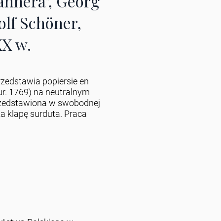
ahnera", Georg
olf Schöner,
XX w.
przedstawia popiersie en
ur. 1769) na neutralnym
rzedstawiona w swobodnej
za klapę surduta. Praca