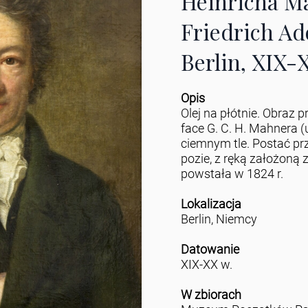
Heinricha M
Friedrich Ad
Berlin, XIX-
Opis
Olej na płótnie. Obraz 
face G. C. H. Mahnera (
ciemnym tle. Postać p
pozie, z ręką założoną 
powstała w 1824 r.
Lokalizacja
Berlin, Niemcy
Datowanie
XIX-XX w.
W zbiorach