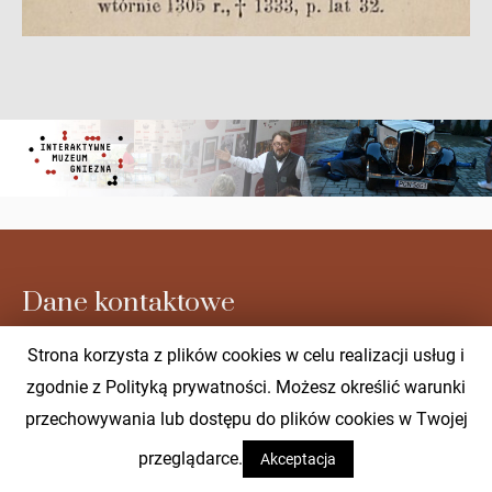
Dane kontaktowe
Strona korzysta z plików cookies w celu realizacji usług i
Muzeum Początków Państwa Polskiego w Gnieźnie
zgodnie z Polityką prywatności. Możesz określić warunki
przechowywania lub dostępu do plików cookies w Twojej
ul. Kostrzewskiego 1, 62-200 Gniezno
t: 61 426 46 41
przeglądarce.
Akceptacja
e:
sekretariat@muzeumgniezno.pl