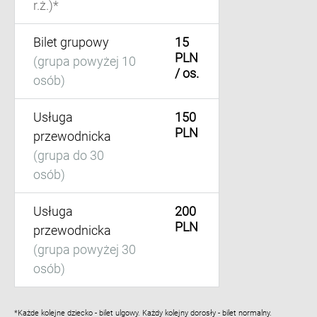
r.ż.)*
Bilet grupowy
15
PLN
(grupa powyżej 10
/ os.
osób)
Usługa
150
PLN
przewodnicka
(grupa do 30
osób)
Usługa
200
PLN
przewodnicka
(grupa powyżej 30
osób)
*Każde kolejne dziecko - bilet ulgowy. Każdy kolejny dorosły - bilet normalny.