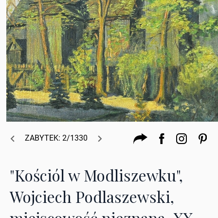
ZABYTEK: 2/1330
"Kościól w Modliszewku",
Wojciech Podlaszewski,
miejscowość nieznana, XX