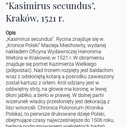
"Kasimirus secundus",
Kraków, 1521 r.
Opis
,,Kasimirus secundus". Rycina znajduje się w:
,,Kronice Polski" Macieja Miechowity, wydanej
nakładem Oficyna Wydawniczej Hieronima
Wietora w Krakowie, w 1521 r. W obramieniu
znajduje się portret Kazimierza Wielkiego
(półpostać). Nad tronem rozpięty jest baldachim
wraz z odsłoniętą kotarą a pośrodku zawieszony
został kartusz z orłem. Król odziany jest w
odświętny strój, na głowie ma koronę, w lewej
dłoni jabłko, a berło w prawej. W dolnej partii
wizerunek władcy przesłonięty jest dekoracją z
liści winorośli. Chronica Polonorum (Kronika
Polska), to pierwsze drukowane dzieje Polski,
obejmujące czasy najwcześniejsze do 1506 roku,
będące podsumowaniem wieloletnich badań