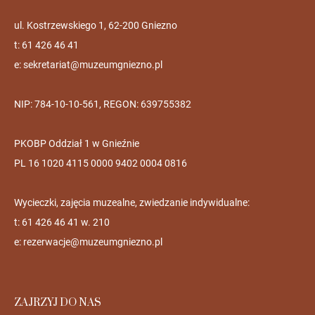
ul. Kostrzewskiego 1, 62-200 Gniezno
t: 61 426 46 41
e:
sekretariat@muzeumgniezno.pl
NIP: 784-10-10-561, REGON: 639755382
PKOBP Oddział 1 w Gnieźnie
PL 16 1020 4115 0000 9402 0004 0816
Wycieczki, zajęcia muzealne, zwiedzanie indywidualne:
t: 61 426 46 41 w. 210
e:
rezerwacje@muzeumgniezno.pl
ZAJRZYJ DO NAS