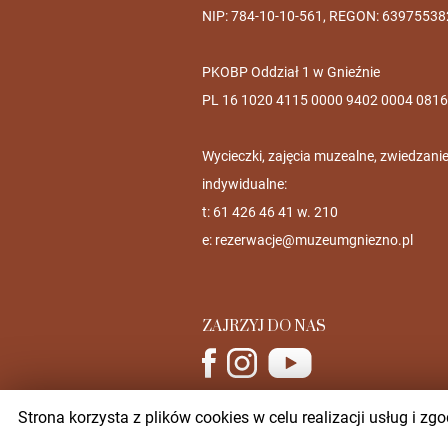
NIP: 784-10-10-561, REGON: 63975538
PKOBP Oddział 1 w Gnieźnie
PL 16 1020 4115 0000 9402 0004 0816
Wycieczki, zajęcia muzealne, zwiedzani
indywidualne:
t: 61 426 46 41 w. 210
e:
rezerwacje@muzeumgniezno.pl
ZAJRZYJ DO NAS
Strona korzysta z plików cookies w celu realizacji usług i 
Muzeum Początków Państwa Polskiego