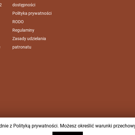
2
dostępności
Polityka prywatności
RODO
Regulaminy
Zasady udzielania
e
patronatu
zgodnie z Polityką prywatności. Możesz określić warunki przecho
 w Gnieźnie ©2020 | Powered by
Web & Art sp. z o.o.