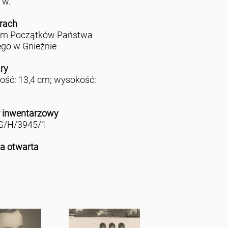
 w.
rach
m Początków Państwa
ego w Gnieźnie
ry
ość: 13,4 cm; wysokość:
 inwentarzowy
/H/3945/1
ja otwarta