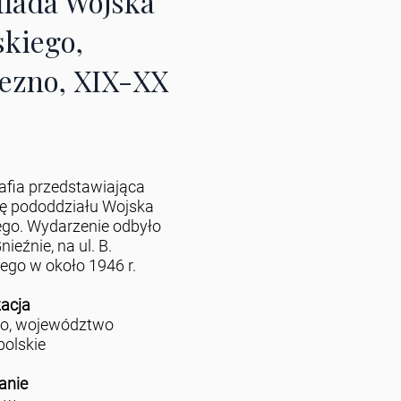
ilada Wojska
skiego,
ezno, XIX-XX
afia przedstawiająca
dę pododdziału Wojska
ego. Wydarzenie odbyło
nieźnie, na ul. B.
ego w około 1946 r.
zacja
no, województwo
polskie
anie