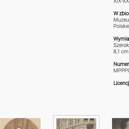
XIX-XX
W zbio
Muzeu
Polski
Wymia
Szerok
8,1 cm
Numer
MPPPG
Licenc