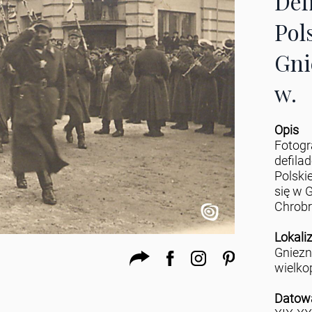
Def
Pol
Gni
w.
Opis
Fotogr
defila
Polski
się w G
Chrobr
Lokali
Gniez
wielko
Datow