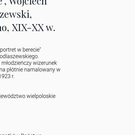
e", Wojciech
zewski,
o, XIX-XX w.
oportret w berecie"
odlaszewskiego.
 młodzieńczy wizerunek
j na płótnie namalowany w
1923 r.
jewództwo wielpoloskie