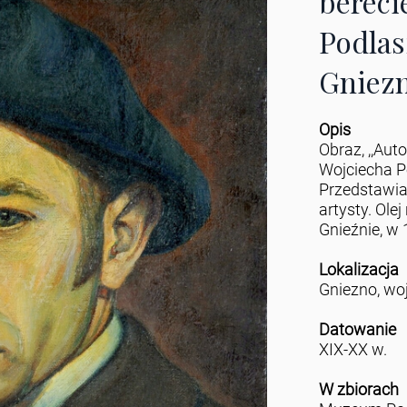
bereci
Podlas
Gniezn
Opis
Obraz, ,,Aut
Wojciecha P
Przedstawia
artysty. Ole
Gnieźnie, w 
Lokalizacja
Gniezno, wo
Datowanie
XIX-XX w.
W zbiorach