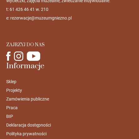
Wycieczki, zajęcia muzealne, zwiedzanie indywidualne:
t: 61 426 46 41 w. 210
e:
rezerwacje@muzeumgniezno.pl
ZAJRZYJ DO NAS
Informacje
Sklep
Projekty
Zamówienia publiczne
Praca
BIP
Deklaracja dostępności
Polityka prywatności