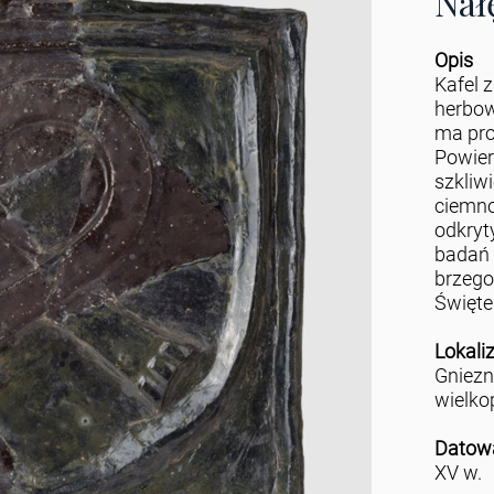
Nał
Opis
Kafel 
herbow
ma pro
Powierz
szkliw
ciemno
odkryt
badań 
brzego
Święte
Lokali
Gniez
wielko
Datow
XV w.