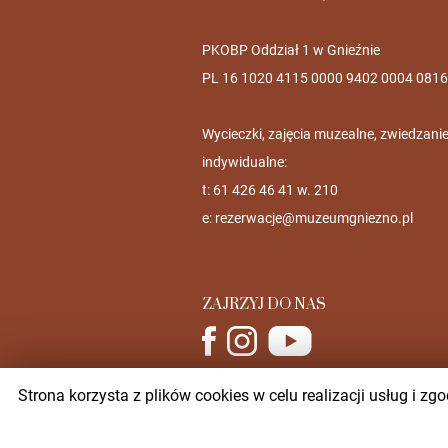
PKOBP Oddział 1 w Gnieźnie
PL 16 1020 4115 0000 9402 0004 0816
Wycieczki, zajęcia muzealne, zwiedzani
indywidualne:
t: 61 426 46 41 w. 210
e:
rezerwacje@muzeumgniezno.pl
ZAJRZYJ DO NAS
Strona korzysta z plików cookies w celu realizacji usług i 
Muzeum Początków Państwa Polskiego