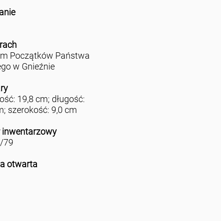
anie
rach
m Początków Państwa
ego w Gnieźnie
ry
ść: 19,8 cm; długość:
m; szerokość: 9,0 cm
 inwentarzowy
/79
ja otwarta