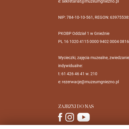
e:
sekretariat@muzeumgniezno.pl
NIP: 784-10-10-561, REGON: 63975538
PKOBP Oddział 1 w Gnieźnie
PL 16 1020 4115 0000 9402 0004 0816
Wycieczki, zajęcia muzealne, zwiedzani
indywidualne:
t: 61 426 46 41 w. 210
e:
rezerwacje@muzeumgniezno.pl
ZAJRZYJ DO NAS