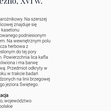
ezno, XVI w.
narożnikowy. Na szerszej
licowej znajduje się
 kasetonu
owanego podniesionym
em. Na wewnętrznym polu
arcza herbowa z
eślonym do tej pory
. Powierzchnia lica kafla
zkliwiona i ma barwę
wą. Przedmiot odkryty w
oku w trakcie badań
zonych na linii brzegowej
o jeziora Świętego.
zacja
no, województwo
polskie