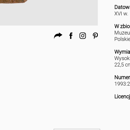
Datow
XVI w.
W zbio
Muzeu
Polski
Wymia
Wysoko
22,5 c
Numer
1993:2
Licenc