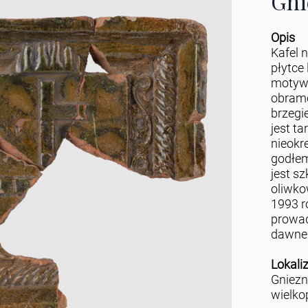
Gni
Opis
Kafel 
płytce 
motyw
obram
brzegi
jest t
nieokr
godłem
jest s
oliwko
1993 r
prowad
dawneg
Lokali
Gniez
wielko