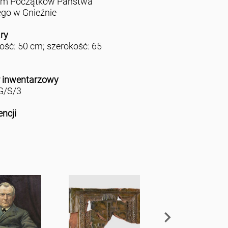
m Początków Państwa
ego w Gnieźnie
ry
ść: 50 cm; szerokość: 65
 inwentarzowy
/S/3
encji