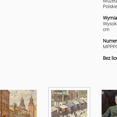
Muzeu
Polski
Wymia
Wysoko
cm
Numer
MPPPG
Bez lic