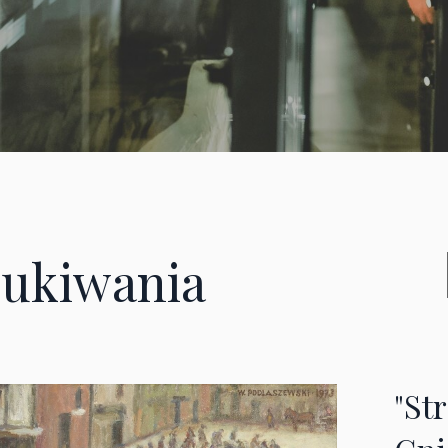
ukiwania
"St