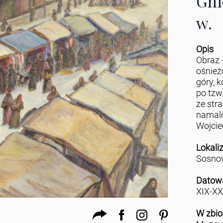
Gni
w.
Opis
Obraz -
ośnieżo
góry, 
po tzw.
ze str
namalo
Wojcie
Lokali
Sosnow
Datow
XIX-XX
W zbio