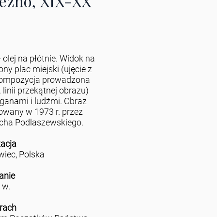
ezno, XIX-XX
 olej na płótnie. Widok na
ny plac miejski (ujęcie z
kompozycja prowadzona
 linii przekątnej obrazu)
aganami i ludźmi. Obraz
wany w 1973 r. przez
cha Podlaszewskiego.
zacja
iec, Polska
anie
 w.
rach