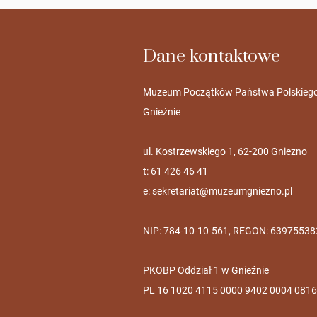
Dane kontaktowe
Muzeum Początków Państwa Polskieg
Gnieźnie
ul. Kostrzewskiego 1, 62-200 Gniezno
t: 61 426 46 41
e:
sekretariat@muzeumgniezno.pl
NIP: 784-10-10-561, REGON: 63975538
PKOBP Oddział 1 w Gnieźnie
PL 16 1020 4115 0000 9402 0004 0816