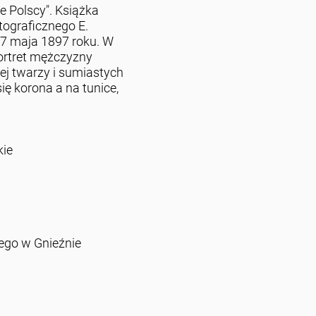
ie Polscy". Książka
tograficznego E.
7 maja 1897 roku. W
rtret mężczyzny
łej twarzy i sumiastych
ę korona a na tunice,
ie
go w Gnieźnie