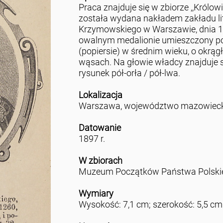
Praca znajduje się w zbiorze ,,Królow
została wydana nakładem zakładu li
Krzymowskiego w Warszawie, dnia 1
owalnym medalionie umieszczony po
(popiersie) w średnim wieku, o okrąg
wąsach. Na głowie władcy znajduje si
rysunek pół-orła / pół-lwa.
Lokalizacja
Warszawa, województwo mazowieck
Datowanie
1897 r.
W zbiorach
Muzeum Początków Państwa Polskie
Wymiary
Wysokość: 7,1 cm; szerokość: 5,5 cm