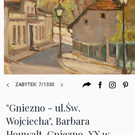
ZABYTEK: 7/1330
"Gniezno - ul.Św.
Wojciecha", Barbara
Houwalt, Gniezno, XX w.