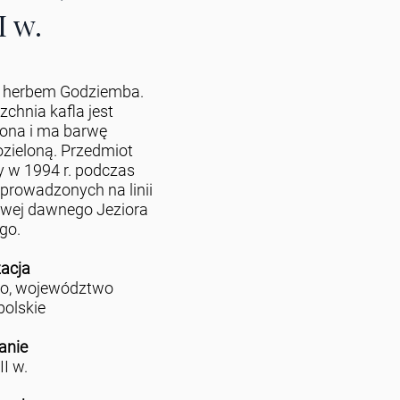
I w.
z herbem Godziemba.
zchnia kafla jest
iona i ma barwę
zieloną. Przedmiot
y w 1994 r. podczas
prowadzonych na linii
wej dawnego Jeziora
go.
zacja
no, województwo
polskie
anie
II w.