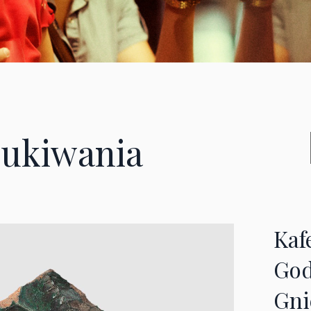
ukiwania
Kaf
God
Gni