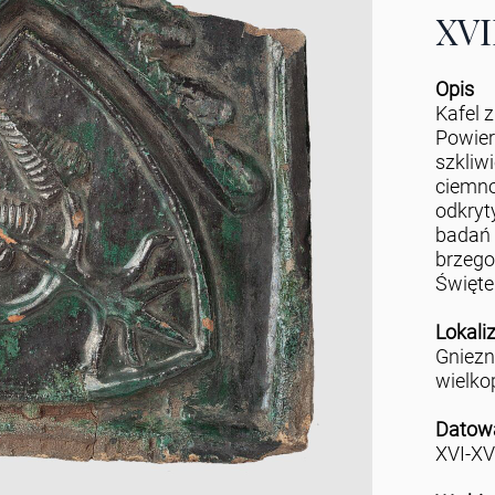
XVI
Opis
Kafel 
Powier
szkliw
ciemno
odkryt
badań 
brzego
Święte
Lokali
Gniez
wielko
Datow
XVI-XV