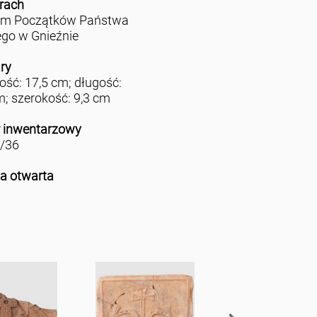
rach
m Początków Państwa
ego w Gnieźnie
ry
ść: 17,5 cm; długość:
m; szerokość: 9,3 cm
 inwentarzowy
/36
ja otwarta