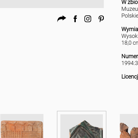
W zbio
Muzeu
Polski
Wymia
Wysoko
18,0 c
Numer
1994:3
Licenc