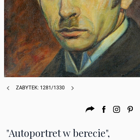
ZABYTEK: 1281/1330
"Autoportret w berecie",