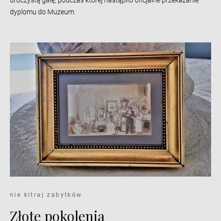
uroczystą galę, podczas której nastąpiło oficjalne przekazanie
dyplomu do Muzeum.
nie kitraj zabytków
Złote pokolenia