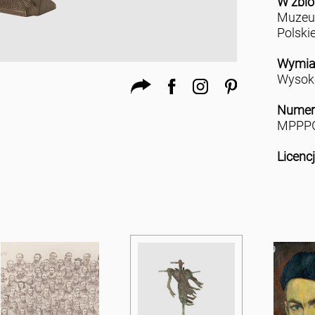
W zbio
Muzeu
Polski
Wymia
Wysoko
Numer
MPPPG
Licenc