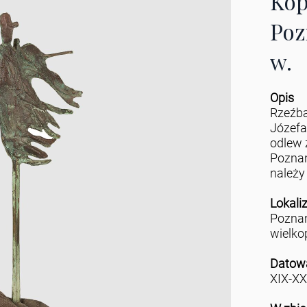
Kop
Poz
w.
Opis
Rzeźba
Józefa
odlew 
Poznan
należy 
Lokali
Pozna
wielko
Datow
XIX-XX