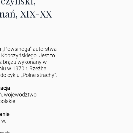
czyński,
nań, XIX-XX
 ,,Powsinoga" autorstwa
 Kopczyńskiego. Jest to
z brązu wykonany w
iu w 1970 r. Rzeźba
do cyklu ,,Polne strachy".
zacja
ń, województwo
polskie
anie
 w.