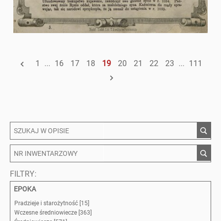
1
...
16
17
18
19
20
21
22
23
...
111
FILTRY:
EPOKA
Pradzieje i starożytność [15]
Wczesne średniowiecze [363]