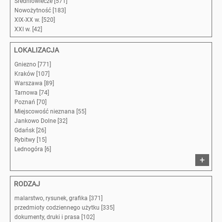
Średniowiecze [571]
Nowożytność [183]
XIX-XX w. [520]
XXI w. [42]
LOKALIZACJA
Gniezno [771]
Kraków [107]
Warszawa [89]
Tarnowa [74]
Poznań [70]
Miejscowość nieznana [55]
Jankowo Dolne [32]
Gdańsk [26]
Rybitwy [15]
Lednogóra [6]
+
RODZAJ
malarstwo, rysunek, grafika [371]
przedmioty codziennego użytku [335]
dokumenty, druki i prasa [102]