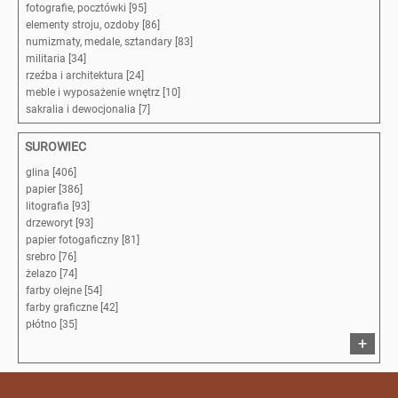
fotografie, pocztówki [95]
elementy stroju, ozdoby [86]
numizmaty, medale, sztandary [83]
militaria [34]
rzeźba i architektura [24]
meble i wyposażenie wnętrz [10]
sakralia i dewocjonalia [7]
SUROWIEC
glina [406]
papier [386]
litografia [93]
drzeworyt [93]
papier fotogaficzny [81]
srebro [76]
żelazo [74]
farby olejne [54]
farby graficzne [42]
płótno [35]
+