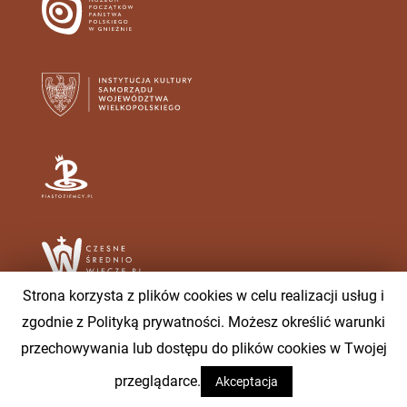
Strona korzysta z plików cookies w celu realizacji usług i
zgodnie z Polityką prywatności. Możesz określić warunki
przechowywania lub dostępu do plików cookies w Twojej
Muzeum Początków Państwa Polskiego w Gnieźnie ©2020 |
Powered by
Web & Art sp. z o.o.
przeglądarce.
Akceptacja