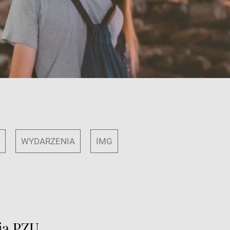
Y
WYDARZENIA
IMG
ją PZU