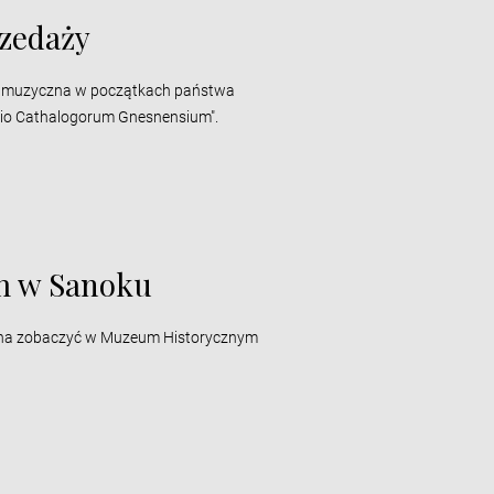
rzedaży
ra muzyczna w początkach państwa
lectio Cathalogorum Gnesnensium".
m w Sanoku
ożna zobaczyć w Muzeum Historycznym