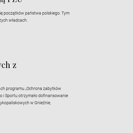
rię początków państwa polskiego. Tym
wszych władcach.
ych z
ach programu „Ochrona zabytków
go i Sportu otrzymało dofinansowanie
 wykopaliskowych w Gnieźnie,