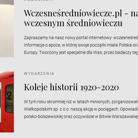
Wczesneśredniowiecze.pl - na
wczesnym średniowieczu
Zapraszamy na nasz nowy portal internetowy: wczesneśredn
informacje o epoce, w której swoje początki miała Polska o
Europy. Tworzony jest specjalnie dla Was, przez badaczy te
WYDARZENIA
Koleje historii 1920-2020
W tym roku skromniej niż w latach minionych, zorganizowa
Wielkopolskimi sp. z o.o. naszą akcję w pociągach. Opowiad
polsko-bolszewickiej oraz oczywiście w Bitwie Warszawskiej