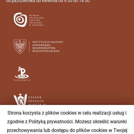
od października do kwietnia od 9.00 do 16.00
Strona korzysta z plików cookies w celu realizacji usług i
zgodnie z Polityką prywatności. Możesz określić warunki
przechowywania lub dostępu do plików cookies w Twojej
Muzeum Początków Państwa Polskiego w Gnieźnie ©2020 |