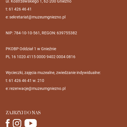
ul. Kostrzewskiego 1, 62-200 Gniezno
t: 61 426 46 41
e:
sekretariat@muzeumgniezno.pl
NIP: 784-10-10-561, REGON: 639755382
PKOBP Oddział 1 w Gnieźnie
PL 16 1020 4115 0000 9402 0004 0816
Wycieczki, zajęcia muzealne, zwiedzanie indywidualne:
t: 61 426 46 41 w. 210
e:
rezerwacje@muzeumgniezno.pl
ZAJRZYJ DO NAS