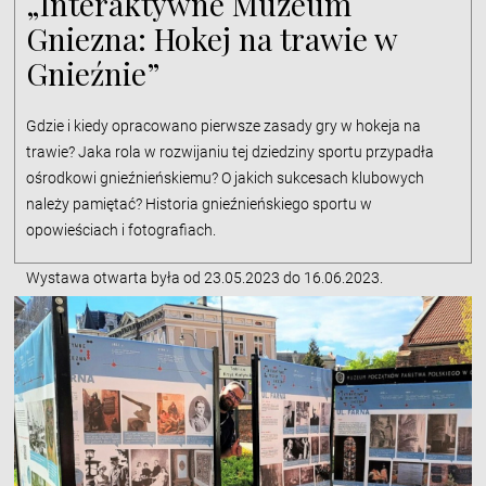
„Interaktywne Muzeum
Gniezna: Hokej na trawie w
Gnieźnie”
Gdzie i kiedy opracowano pierwsze zasady gry w hokeja na
trawie? Jaka rola w rozwijaniu tej dziedziny sportu przypadła
ośrodkowi gnieźnieńskiemu? O jakich sukcesach klubowych
należy pamiętać? Historia gnieźnieńskiego sportu w
opowieściach i fotografiach.
Wystawa otwarta była od 23.05.2023 do 16.06.2023.