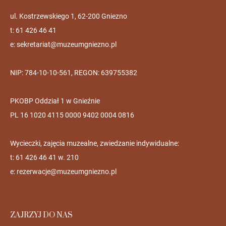
ul. Kostrzewskiego 1, 62-200 Gniezno
t: 61 426 46 41
e:
sekretariat@muzeumgniezno.pl
NIP: 784-10-10-561, REGON: 639755382
PKOBP Oddział 1 w Gnieźnie
PL 16 1020 4115 0000 9402 0004 0816
Wycieczki, zajęcia muzealne, zwiedzanie indywidualne:
t: 61 426 46 41 w. 210
e:
rezerwacje@muzeumgniezno.pl
ZAJRZYJ DO NAS