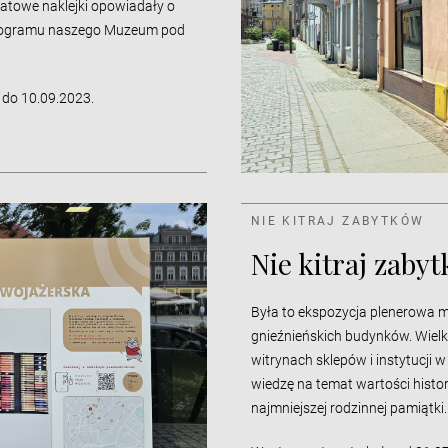
atowe naklejki opowiadały o
rogramu naszego Muzeum pod
do 10.09.2023.
NIE KITRAJ ZABYTKÓW
Nie kitraj zaby
Była to ekspozycja plenerowa m
gnieźnieńskich budynków. Wiel
witrynach sklepów i instytucji
wiedzę na temat wartości histor
najmniejszej rodzinnej pamiątki.