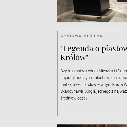
WYSTAWA MOBILNA
"Legenda o piasto
Królów"
Czy tajemnicza córka Mieszka I i Dobr
najpotężniejszych kobiet swoich czas
matką trzech królów – w tym Knuta W
Skandynawii i Anglii, jednego z naj
średniowiecza?