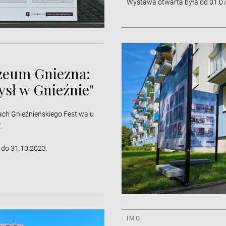
Wystawa otwarta była od 01.07
zeum Gniezna:
ysł w Gnieźnie"
h Gnieźnieńskiego Festiwalu
.
do 31.10.2023.
IMG