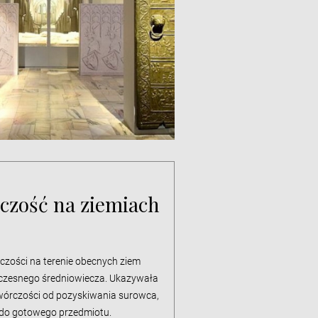
zość na ziemiach
zości na terenie obecnych ziem
wczesnego średniowiecza. Ukazywała
wórczości od pozyskiwania surowca,
 do gotowego przedmiotu.