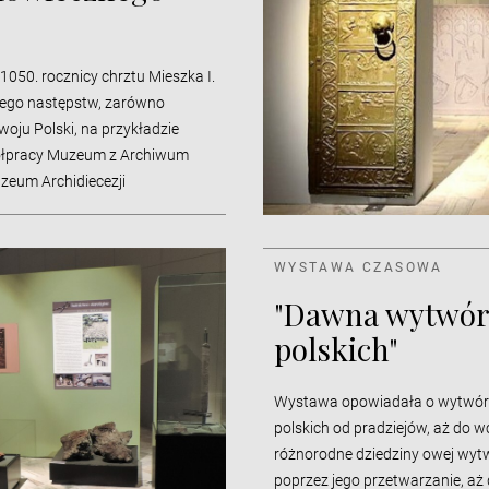
050. rocznicy chrztu Mieszka I.
 jego następstw, zarówno
zwoju Polski, na przykładzie
ółpracy Muzeum z Archiwum
zeum Archidiecezji
do 25.10.2016.
WYSTAWA CZASOWA
"Dawna wytwórc
polskich"
Wystawa opowiadała o wytwórc
polskich od pradziejów, aż do 
różnorodne dziedziny owej wyt
poprzez jego przetwarzanie, aż