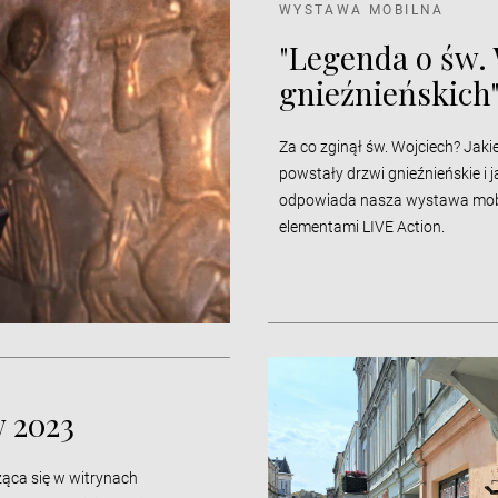
WYSTAWA MOBILNA
"Legenda o św. 
gnieźnieńskich
Za co zginął św. Wojciech? Jakie
powstały drzwi gnieźnieńskie i ja
odpowiada nasza wystawa mobil
elementami LIVE Action.
w 2023
ąca się w witrynach